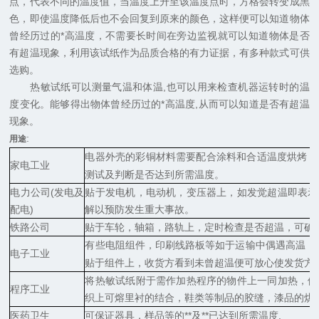
点，代表不同的温度值，当温度上升至该温度点时，方格会转变成黑
色，即使温度降低后也不会回复到原来的颜色，这样便可以知道物体
曾经历过的*高温度，不需要长时间在旁边监视就可以知道物体是否
有超温现象，利用该试纸作为品质合格的有力证据，有多种款式可供
选购。
热敏试纸可以测量气温和体温,也可以用来检查机器运转时的温
度变化。能够得出物体曾经历过的*高温度,从而可以知道是否有超温
现象。
:
用途
电器外壳的彩铜材料需要配合涂料和合适温度烘烤，
家电工业
测试及判断是否达到所需温度。
电力公司
(发电及
贴于发电机，电动机，变压器上，如发觉超温即表示
配电)
解以预防发生重大事故。
铁路公司
贴于车轮，轴箱，路轨上，定时检查是否超温，可确
有些电阻组件，印刷线路板等如于运输中偶遇高温，
电子工业
贴于组件上，收货方看到未曾超温便可放心使发货方
将热敏试纸附于需作加热程序的物件上一同加热，便
程序工业
织上可熔里衬的结合，鞋类等制品的胶缝，漆品的烘
医药卫生
可保证器具，样品等的**及**已达到所需温度
.