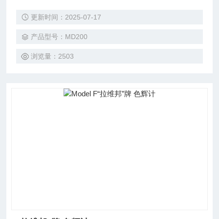
计，防水设计，轻巧易用$n?? 背光数字式显示$n?? 标准配
更新时间：2025-07-17
置: 光度计，试剂药片，有盖比色瓶，塑胶搅捧，试管刷，携
带箱及说明书等
产品型号：MD200
浏览量：2503