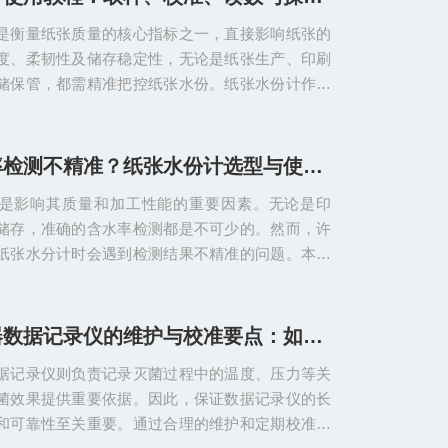
一指标、保障工艺稳定性的重要工具。温度均匀性
是衡量纸张质量的核心指标之一，直接影响纸张的
菌工艺的核心要求，其核心是确保灭菌舱内各区域
度、柔韧性及储存稳定性，无论是纸张生产、印刷
避免出现“冷点”导...
储保管，都需精准把控纸张水份。纸张水份计作为
份检测工具，凭借操作简单、检测快速的优势，广
纸张相关场景。掌握其正确的取样、校准、读数方
操作注意事项，是确保检测数据准确、延长仪器使
纸张含水率检测不精准？纸张水份计选型与使用指南
。本文结合实操经验，详细拆解纸张水份计的完整
是影响其质量和加工性能的重要因素。无论是印
操作人员提供清晰的操作指引。取样是纸张水份检
储存，准确的含水率检测都是不可少的。然而，许
的规范性直接决定检...
纸张水分计时会遇到检测结果不精准的问题。本文
份详细的选型与使用指南，帮助你避免这些常见问
水分计的选型要点(一)检测原理纸张水分计主要有
：电容式和红外线/卤素灯加热式。电容式水分计通
高温灭菌器数据记录仪的维护与校准要点：如何保证长期测量的准确与可靠？
电容变化来推算含水率，适用于快速检测，但精度
据记录仪则负责记录灭菌过程中的温度、压力等关
受纸张种类和环境湿度影响较大。红外线或卤素灯
菌效果提供重要依据。因此，保证数据记录仪的长
通过加热蒸发水分...
和可靠性至关重要。通过合理的维护和定期校准，