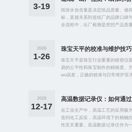
的基础，需遵循科学规范的原则，
3-19
纸张水份含量是决定纸品质量、储
差。放置前需检查记录仪外观，确
标，直接关系到造纸厂的品牌口碑
菌过程中蒸汽、水汽进入设备内部造成.
全流程中，出厂检测是把控产品质
份计作为精准检测水份含量的关键
可靠的数据支撑，更能大幅提升检
造纸企业实现提质增效、降本减耗
2026
珠宝天平的校准与维护技巧
向规范化、高效化。纸张水份计在
1-26
珠宝天平是珠宝行业重要的精密仪
现纸品水份含量的精准把控，杜绝
易的公平性和珠宝制作的精细度。
类的纸张，其标准水份含量存在明确..
wu误差，正确的校准与日常维护至
准与维护技巧：校准技巧日常校准
进行校准。首先，确保天平处于水
行校准。将砝码轻轻放置在天平托
2025
录显示值。如果读数与砝码的实际
12-17
在工业生产中，高温工艺的应用极
书进行调整。定期校准：除了日常
造到化工反应，高温环境下的精确
行一次che底校准。校准过程中...
性至关重要。高温数据记录仪作为