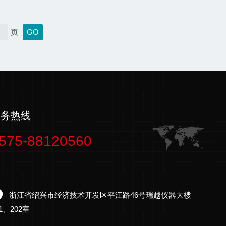
设备使用寿命，确保灭菌过程的安全性和有效性。
要点(一)保持设备清洁高温灭菌器数据记录仪的传
易因灭菌环境中的蒸汽和化学物质而积聚污垢，这
页
精度和设备寿命。定期清洁设备外壳和传感器表
的无尘布或软毛刷轻轻擦拭，避免使用腐蚀性清洁
洁的污渍，可使用适...
服务热线
575-88120560
浙江省绍兴市经济技术开发区平江路46号瑞越仪器大楼
01、202室