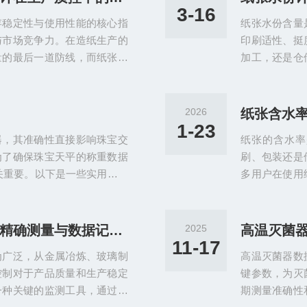
避免因放置不当导致数据偏
则成为监测这
3-16
存稳定性与使用性能的核心指
纸张水份含量
保无破损、密封良好，避免灭
是脉动真空灭
与市场竞争力。在造纸生产的
印刷适性、挺
..
温度保持一致，
量的最后一道防线，而纸张水
加工，还是仓
设备，不仅能为质控工作提供
便捷高效的水
测效率、优化生产流程，助力
泛应用于各类
的目标，推动生产质控工作走
法，严格遵循
2026
出厂检测中的核心应用，是实
用寿命的关键
1-23
器，其准确性直接影响珠宝交
纸张的含水率
不合格产品流入市场。不同品
使用流程，为
为了确保珠宝天平的称重数据
刷、包装还是
.
测的基础，取样
关重要。以下是一些实用的校
多用户在使用
：每天使用前，应对珠宝天平
将为你提供一
平状态，然后使用标准砝码进
题。一、纸张
盘中心，等待读数稳定后，记
两种检测原理
高温数据记录仪：如何通过精确测量与数据记录，保障高温工艺的稳定性和产品质量
2025
重量不符，需根据天平的说明
过测量纸张的
11-17
为广泛，从金属冶炼、玻璃制
高温灭菌器数
校准，珠宝天平应每三个月进
相对较低，且
控制对于产品质量和生产稳定
键参数，为灭
加热式水分计则
一种关键的监测工具，通过精
期测量准确性