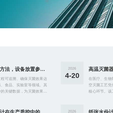
高温灭菌器数据记录仪使用方法，设备放置参数设置数据导出报表生成教程
2026
4-20
过程可追溯、确保灭菌效果达
在医疗、生物
药、食品、实验室等领域。其
空灭菌工艺凭
中的关键数据，为灭菌效果验
核心环节。该
从设备放置、使用操作、数据
灭菌舱内冷空
完整使用流程，步骤清晰、通
落，实现微生
设备放置是确保数据采集准确
的关键指标，
造纸厂出厂检测：纸张水份计在生产质控中的应用与效率提升
2026