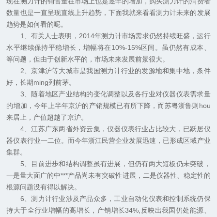
现在测力计的销售量在市场上也是逐年的增加，购买测力计的消费者
数量也是一直呈现直线上升趋势，下面我就来看看测力计未来的发展
趋势是如何看的呢。
1、有关人士表明，2014年测力计市场需求仍然持续旺盛，运行
水平继续保持平稳增长，增幅将在10%-15%区间。虽仍然有成本、
等问题，但由于创新水平的，市场未来发展前景很大。
2、京津沪等大城市是我国测力计行业的发源地和集中地，条件
好，长期ming列前茅。
3、随着地区产业结构的变化调整以及各行业对仪器仪表需求量
的增加，今年上半年京沪的产销规模已有所下降，而苏粤浙鲁则hou
来居上，产值超越了京沪。
4、江苏广东两省外资云集，仪器仪表行业占比较大，已跃居仪
器仪表行业一二位。而今年浙江民营企业发展迅速，已形成区域产业
集群。
5、目前进步和结构调整虽有进展，但仍有两大短板仍未突破，
一是量大面广的中***产品尚未有突破性进展，二是仪器性、稳定性的
根源问题没有得以解决。
6、测力计行业涉及产品众多，工业自动化仪表和控制系统仍保
持大于全行业增幅的高增长，产销增长34%,反映出我国仍处能源、