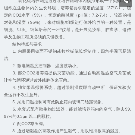
二氧化碳培养箱是通过在培养箱箱体内模拟形成一个类似细胞/
组织在生物体内的生长环境，培养箱要求稳定的温度（37°C）、稳
定的CO2水平（5%）、恒定的酸碱度（pH值：7.2-7.4）、较高的相
对饱和湿度（95%），来对细胞/组织进行体外培养的一种装置，是
细胞、组织、细菌培养的一种*仪器，是开展免疫学、肿瘤学、遗传
学及生物工程所必须的关键设备。
结构特点与要求：
1. 内胆采用镜面不锈钢或拉丝板氩弧焊制作，四角半圆形易清
洁。
2. 微电脑温度控制器，温度波动小。
3. 部分CO2培养箱提供灭菌功能，通过自动高温热空气杀菌或
让空气循环通过紫外线腔体来灭菌。
4. 独立限温报警系统，超过限制温度即自动中断，保证实验安
全运行不发生意外。
5. 采用门温控制可有效防止箱内玻璃门结露现象。
6. 水套式配有微生物过滤器，能过滤培养箱内的空气，除去99.
97%的0.3μm以上的颗粒。
7. 配CO2减压阀。
8. 通过增湿盘的蒸发作用产生湿气，用以维持很高的湿度。