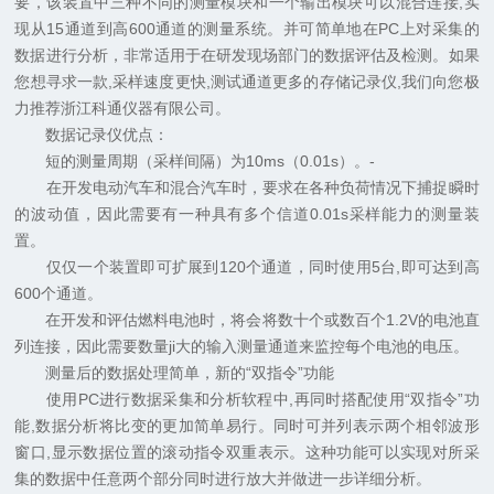
要，该装置中三种不同的测量模块和一个输出模块可以混合连接,实
现从15通道到高600通道的测量系统。并可简单地在PC上对采集的
数据进行分析，非常适用于在研发现场部门的数据评估及检测。如果
您想寻求一款,采样速度更快,测试通道更多的存储记录仪,我们向您极
力推荐浙江科通仪器有限公司。
数据记录仪优点：
短的测量周期（采样间隔）为10ms（0.01s）。-
在开发电动汽车和混合汽车时，要求在各种负荷情况下捕捉瞬时
的波动值，因此需要有一种具有多个信道0.01s采样能力的测量装
置。
仅仅一个装置即可扩展到120个通道，同时使用5台,即可达到高
600个通道。
在开发和评估燃料电池时，将会将数十个或数百个1.2V的电池直
列连接，因此需要数量ji大的输入测量通道来监控每个电池的电压。
测量后的数据处理简单，新的“双指令”功能
使用PC进行数据采集和分析软程中,再同时搭配使用“双指令”功
能,数据分析将比变的更加简单易行。同时可并列表示两个相邻波形
窗口,显示数据位置的滚动指令双重表示。这种功能可以实现对所采
集的数据中任意两个部分同时进行放大并做进一步详细分析。