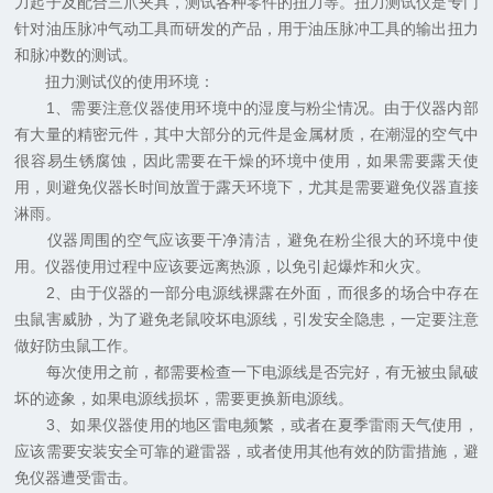
力起子及配合三爪夹具，测试各种零件的扭力等。扭力测试仪是专门
针对油压脉冲气动工具而研发的产品，用于油压脉冲工具的输出扭力
和脉冲数的测试。
扭力测试仪的使用环境：
1、需要注意仪器使用环境中的湿度与粉尘情况。由于仪器内部
有大量的精密元件，其中大部分的元件是金属材质，在潮湿的空气中
很容易生锈腐蚀，因此需要在干燥的环境中使用，如果需要露天使
用，则避免仪器长时间放置于露天环境下，尤其是需要避免仪器直接
淋雨。
仪器周围的空气应该要干净清洁，避免在粉尘很大的环境中使
用。仪器使用过程中应该要远离热源，以免引起爆炸和火灾。
2、由于仪器的一部分电源线裸露在外面，而很多的场合中存在
虫鼠害威胁，为了避免老鼠咬坏电源线，引发安全隐患，一定要注意
做好防虫鼠工作。
每次使用之前，都需要检查一下电源线是否完好，有无被虫鼠破
坏的迹象，如果电源线损坏，需要更换新电源线。
3、如果仪器使用的地区雷电频繁，或者在夏季雷雨天气使用，
应该需要安装安全可靠的避雷器，或者使用其他有效的防雷措施，避
免仪器遭受雷击。