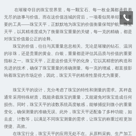
在璀璨夺目的珠宝世界里，每一颗宝石、每一枚金属都承载着
无尽的故事与价值。而在这价值连城的背后，一项看似简单却至关重
要的工具——珠宝天平，正默默地为珠宝的价值衡量保驾护航。珠宝
天平，以其精准度成为了衡量珠宝重量的关键，每一克的精确，都是
对珠宝价值最公正的诠释。
珠宝的价值，往往与其重量息息相关。无论是璀璨的钻石、温润
的珍珠，还是贵重的黄金、白银，重量都是评估其品质与价值的重要
指标之一。珠宝天平，正是这价值天平的化身，它以其精密的构造和
先进的技术，确保了珠宝重量的准确测量。每一克的增减，都直接影
响着珠宝的市场定价，因此，珠宝天平的精准性显得尤为重要。
珠宝天平的设计，充分考虑了珠宝的特性和测量的需求。其秤盘
通常采用特殊材质，既能承载珠宝的重量，又能避免对珠宝造成任何
损伤。同时，珠宝天平的读数系统高度敏感，能够捕捉到微小的重量
变化，确保测量的准确无误。此外，珠宝天平还配备了多种功能，如
去皮、计数等，以满足不同珠宝测量的需求，让珠宝的称重过程更加
便捷、高效。
在珠宝行业，珠宝天平的应用无处不在。从原料采购、生产加工