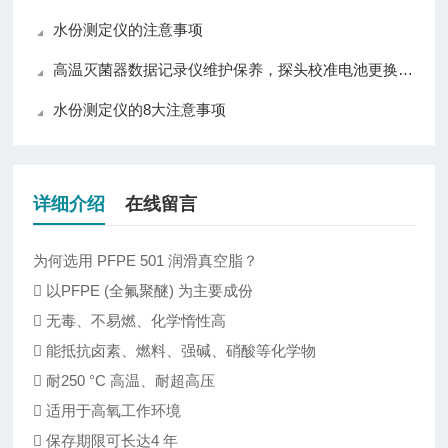
水份测定仪的注意事项
高温灭菌器数据记录仪维护保养，探头校准电池更换数据备份日常养护方法
水份测定仪的8大注意事项
详细介绍
在线留言
为何选用 PFPE 501 润滑真空脂？
􀂾 以PFPE (全氟聚醚) 为主要成份
􀂾 无毒、不易燃、化学惰性高
􀂾 能抵抗卤素、燃料、强碱、硝酸等化学物
􀂾 耐250 °C 高温、耐超高压
􀂾 适用于高氧工作环境
􀂾 保存期限可长达4 年