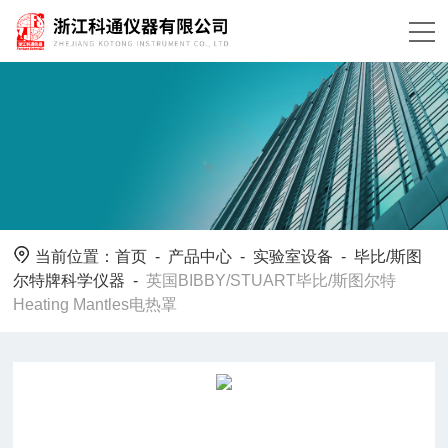
当前位置：
首页
-
产品中心
-
实验室设备
-
毕比/斯图
尔特牌科学仪器
-
英国BIBBY/STUART毕比/斯图尔特
Heating Mantles电热罩