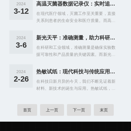
的准确记录和追踪一直是一个难题。幸运的
关重要。通过使用水份仪，农民可以实时监
高温灭菌器数据记录仪：实时追踪灭菌过程的关键仪器
2024
是，随着科技的进步，一款新型的高温灭菌
测土壤和作物的水分状况，从而科学地进行
3-12
在现代医疗领域，灭菌工作至关重要，直接
器数据记录仪应运而生，以其准确追踪的特
灌溉和排水，保证作物的健康成长。进入工
关系到患者的生命安全和医疗质量。而高温
点，为安全灭菌提供了新的解决方案。这款
业领域，水份测定仪同样发挥着重要作用。
灭菌器数据记录仪，作为一种实时追踪灭菌
高温灭菌器数据记录仪采用了先进的传感技
在许多工业生产过程中，水...
过程的关键仪器，正逐渐成为医疗机构的设
术和数据处理算法，能够实时、准确地记录
新光天平：准确测量，助力科研与工业发展
2024
备。高温灭菌器数据记录仪的主要功能在于
灭菌过程中的温度、压力、时间等关键参
3-6
在科研和工业领域，准确测量是确保实验数
实时监测和记录灭菌过程中的关键参数。通
数。通过精确的数据采集和分析，它能够确
据可靠性和产品质量的关键因素。而新光天
过高精度的传感器和先进的记录技术，它能
保灭菌效果的稳定和可靠，从而大大提升了
平，作为一款高精度测量设备，凭借其优的
够准确捕捉温度、压力、时间等关键数据，
医疗和科研工作的安全性和效...
性能和稳定性，为科研和工业发展提供了强
并将这些数据以数字化的形式存储下来。这
热敏试纸：现代科技与传统应用的完满结合
2024
有力的支持。新光天平采用了先进的传感技
样一来，医疗机构就可以轻松获取灭菌过程
2-26
在科技日新月异的今天，我们不断见证着新
术和精密的机械结构，确保了测量结果的准
的详细信息，对灭菌效果进行全面评估。实
材料、新技术的诞生与应用。热敏试纸，作
确性和可靠性。无论是微小的质量变化还是
时追踪灭菌过程的重要性不言而喻。在高温
为一种特殊的感温材料，正逐渐走入我们的
高精度的重量测量，新光天平都能够提供准
灭菌过程中，任何微小的参...
生活，成为众多行业重要的辅助工具。从环
确的数据，为科研实验和工业生产提供了重
境监测到食品安全，从医疗诊断到工业生
首页
上一页
下一页
末页
要的依据。在科研领域，新光天平广泛应用
产，热敏纸以其du特的性能和优势，为各个
于化学、物理、生物等多个学科。科学家们
领域带来了便捷与准确。热敏试纸的原理是
通过新光天平进行精确的质量控制和实验数
基于热敏材料在温度变化时发生的颜色变