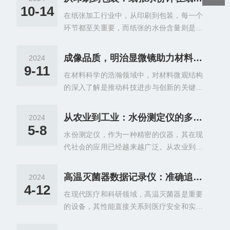
而高温灭菌器数据记录仪的引入，更是为这
10-14
在纸张加工行业中，从印刷到包装，每一个
一过程增添了科技的力量，全面记录灭菌数
环节都至关重要，而纸张的水份含量则是影
据，为医疗安全提供了坚实的保障。高温灭
响产品质量的关键因素之一。纸张水份计作
菌器数据记录仪是一种集成了高精度传感器
为一种专业的检测设备，在这一领域发挥着
与先进数据处理技术的设备。它能够实时监
成像品质，明治显微镜助力材料科学准确分析
2024
重要的作用。在印刷过程中，纸张的水份含
测并记录高温灭菌器内部的温度、压力等关
9-11
在材料科学的浩瀚领域中，对材料微观结构
量会直接影响油墨的附着力和干燥速度。如
键参数，确保灭菌过程达到预定的标准和要
的深入了解是推动科技进步与创新的关键。
果纸张水份过高，油墨不易干燥，可能导致
求。这些记录数据不仅包括了灭菌器的启
而这一过程，离不开高精度、高分辨率的成
印刷品粘连或模糊；反之，如果水份过低，
动、运行、结束时间，还详...
像技术。明治显微镜，作为一款集先进科技
纸张易碎，印刷过程中可能出现裂纹或断
从农业到工业：水份测定仪的多领域应用
2024
与设计于一身的显微观测工具，正以其成像
裂。因此，使用纸张水份计对印刷前的纸张
5-8
水份测定仪，作为一种精密的仪器，其在现
品质，为材料科学的准确分析提供了强有力
进行精确检测，确保水份含量在适宜的范围
代社会的应用已经越来越广泛。从农业到工
的支持。明治显微镜采用了最新的光学技术
内，是保障印刷品质的重要步骤。进入包装
业，再到科研实验室，水份测定仪都发挥着
与电子成像系统，确保了成像的清晰度与准
环节，纸张的水份含量同样至...
重要的作用。在农业领域，水份测定仪是农
确性。其高分辨率的镜头设计，能够捕捉到
高温灭菌器数据记录仪：准确追踪，安全灭菌新仪器
2024
民朋友们的好帮手。农作物的生长离不开水
材料表面及内部的细微结构，甚至是纳米级
4-12
在现代医疗和科研领域，高温灭菌器是重要
分的滋养，但过多的水分又可能导致作物根
别的特征。这种高清晰度的成像能力，使得
的设备，其性能直接关系到医疗安全和实验
部缺氧、腐烂。因此，准确地掌握土壤和作
研究人员能够更直观地观察到材料的微观形
结果的可靠性。然而，灭菌过程中各种参数
物的水分含量，对于农作物的生长和产量至
态、晶格结构以及相变过程...