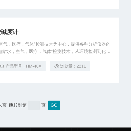
酸碱度计
，空气，医疗，气体”检测技术为中心，提供各种分析仪器的
凭借“水，空气，医疗，气体”检测技术，从环境检测到化学
控制到工业气体报警装置、医疗相关设备等，满足各种领域
出发，利用多年来培养的*技术，为客户提供各种产品和服
产品型号：HM-40X
浏览量：2211
 台式酸碱度计。
 末页 跳转到第
页