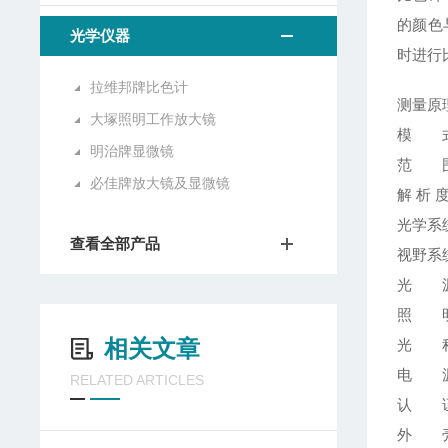
的颜色
光学仪器
时进行
拉维邦牌比色计
测量原理
大塚照明工作放大镜
模 式
明治牌显微镜
范 围：红:
必佳牌放大镜及显微镜
解 析 度
光学系
查看全部产品
视野系
光 源：
照 
相关文章
光 程：
电 源：
RELATED ARTICLES
认 证
外 壳