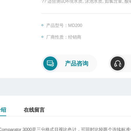
?? 适合测试环境水质, 泳池水质, 如氯含量, 
?? 携带型光度计，防水设计，轻巧易用
?? 背光数字式显示
?? 标准配置: 光度计，试剂药片，有盖比色
产品型号：MD200
厂商性质：经销商
产品咨询
介绍
在线留言
Comparator 3000是三分格式目视比色计，可同时比较两个