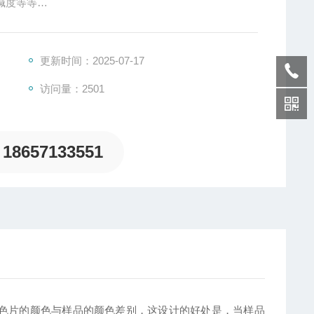
酸碱度等等
瓶，塑胶搅捧，试管刷，携带箱及说明书等
更新时间：2025-07-17
访问量：2501
18657133551
连续标准色片的颜色与样品的颜色差别，这设计的好处是，当样品