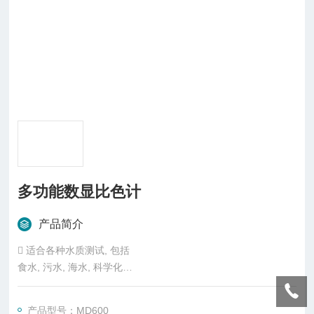
多功能数显比色计
产品简介
􀂾 适合各种水质测试, 包括
食水, 污水, 海水, 科学化
验等
􀂾 一机多用, 内置120 多种
产品型号：MD600