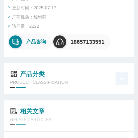
不同测试方法（参数）, 如
更新时间：2025-07-17
Chlorine, pH, COD,
Hardness, Iron,
厂商性质：经销商
Manganese, Nitrite,
访问量：2222
Ozone, Phosphate 等
􀂾 采用LED 光源, 稳定耐用
18657133551
产品咨询
􀂾 可储存1000 个数据及10
个自定的测试方法
􀂾 数字式显示，防水设计
产品分类
PRODUCT CLASSIFICATION
相关文章
RELATED ARTICLES