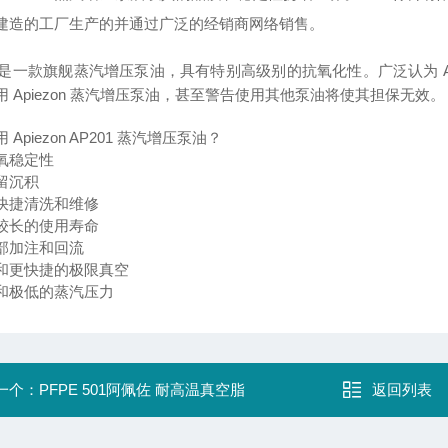
建造的工厂生产的并通过广泛的经销商网络销售。
01 是一款旗舰蒸汽增压泵油，具有特别高级别的抗氧化性。广泛认为 
用 Apiezon 蒸汽增压泵油，甚至警告使用其他泵油将使其担保无效。
 Apiezon AP201 蒸汽增压泵油？
氧稳定性
留沉积
快捷清洗和维修
较长的使用寿命
部加注和回流
和更快捷的极限真空
和极低的蒸汽压力
一个：
PFPE 501阿佩佐 耐高温真空脂
返回列表