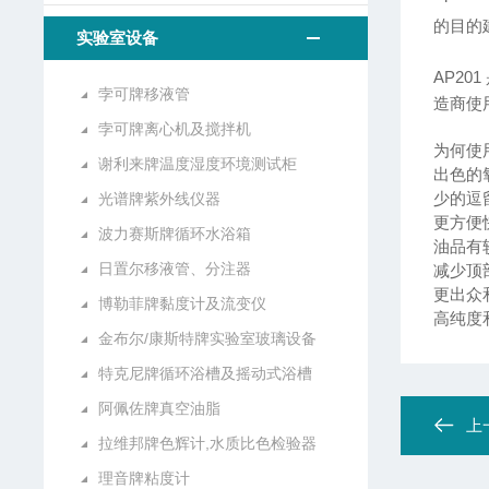
的目的
实验室设备
AP2
孛可牌移液管
造商使
孛可牌离心机及搅拌机
为何使用
谢利来牌温度湿度环境测试柜
出色的
少的逗
光谱牌紫外线仪器
更方便
波力赛斯牌循环水浴箱
油品有
日置尔移液管、分注器
减少顶
更出众
博勒菲牌黏度计及流变仪
高纯度
金布尔/康斯特牌实验室玻璃设备
特克尼牌循环浴槽及摇动式浴槽
阿佩佐牌真空油脂
上
拉维邦牌色辉计,水质比色检验器
理音牌粘度计