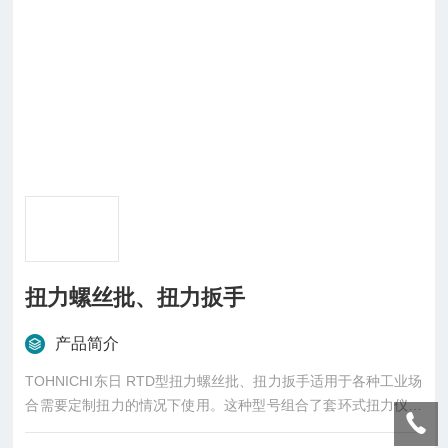
扭力螺丝批、扭力扳手
产品简介
TOHNICHI东日 RTD型扭力螺丝批、扭力扳手适用于各种工业场
合需要定制扭力的情况下使用。这种型号组合了套环式扭力仪的
精密性和旋转轮式扭力仪的优点测微器式调节结构,不会超出扭