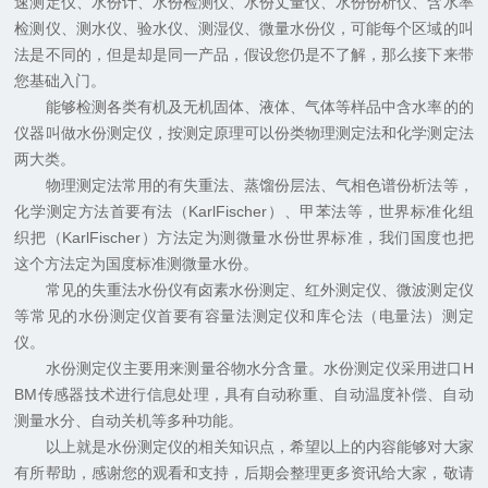
速测定仪、水份计、水份检测仪、水份丈量仪、水份份析仪、含水率
检测仪、测水仪、验水仪、测湿仪、微量水份仪，可能每个区域的叫
法是不同的，但是却是同一产品，假设您仍是不了解，那么接下来带
您基础入门。
能够检测各类有机及无机固体、液体、气体等样品中含水率的的
仪器叫做水份测定仪，按测定原理可以份类物理测定法和化学测定法
两大类。
物理测定法常用的有失重法、蒸馏份层法、气相色谱份析法等，
化学测定方法首要有法（KarlFischer）、甲苯法等，世界标准化组
织把（KarlFischer）方法定为测微量水份世界标准，我们国度也把
这个方法定为国度标准测微量水份。
常见的失重法水份仪有卤素水份测定、红外测定仪、微波测定仪
等常见的水份测定仪首要有容量法测定仪和库仑法（电量法）测定
仪。
水份测定仪主要用来测量谷物水分含量。水份测定仪采用进口H
BM传感器技术进行信息处理，具有自动称重、自动温度补偿、自动
测量水分、自动关机等多种功能。
以上就是水份测定仪的相关知识点，希望以上的内容能够对大家
有所帮助，感谢您的观看和支持，后期会整理更多资讯给大家，敬请