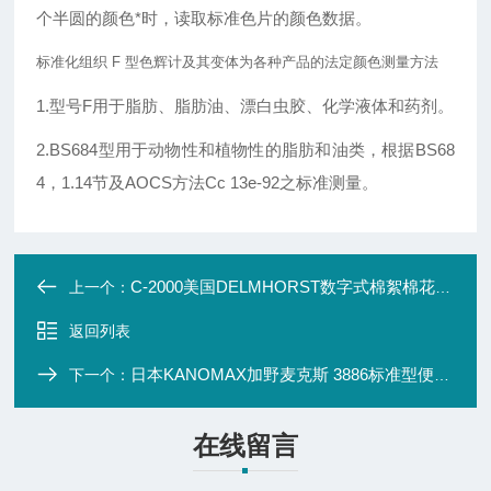
个半圆的颜色*时，读取标准色片的颜色数据。
标准化组织 F 型色辉计及其变体为各种产品的法定颜色测量方法
1.型号F用于脂肪、脂肪油、漂白虫胶、化学液体和药剂。
2.BS684型用于动物性和植物性的脂肪和油类，根据BS68
4，1.14节及AOCS方法Cc 13e-92之标准测量。
C-2000美国DELMHORST数字式棉絮棉花水份计C-2000
上一个：
返回列表
日本KANOMAX加野麦克斯 3886标准型便携式微粒计
下一个：
在线留言