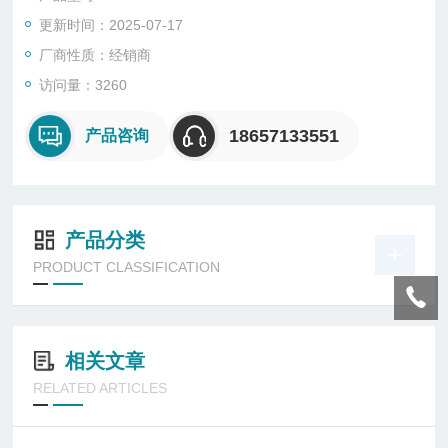
测试模板。切割的长度。计算被切割的胶纸长度百分比。如果胶
更新时间：2025-07-17
纸有50%被割裂，则该边缘被认为是锐利边缘。 2.待测试的边缘
应为经玩具部分或部件的可触及性测试后确定的可触及边缘。 3.
厂商性质：经销商
如玩具整体上的可触边缘无法测试，在模拟玩具整体的情况下，
访问量：3260
可将可触及边缘拆出单独进行 测试。 4. 锐利边缘测试的关键是
如何固定被检测边，并确保芯轴与边缘呈直角，且测试中芯轴与
18657133551
产品咨询
边 缘之 间无相对运动。 5.在芯轴旋转过程中，应确保加在芯轴
上的压力是持续稳定性。 年龄界限： 年龄范围 利边测试要求 36
个月以下 玩具上不允许存在锐利边缘 37个月～96个月 玩具上可
以存在功能性锐利边缘，但必须有警示说明 适用类型： 适用96
产品分类
个月及以下儿童使用的玩具。
PRODUCT CLASSIFICATION
相关文章
RELATED ARTICLES