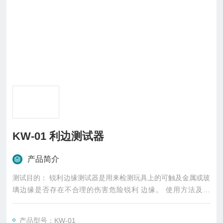
KW-01 利边测试器
产品简介
测试目的： 锐利边缘测试器是用来检测玩具上的可触及金属或玻
璃边缘是否存在不合理的伤害危险锐利 边缘。 使用方法及理
解： 1. 将PTFE胶纸按要求贴在芯轴上，然后使芯轴沿被测试的
可触及边缘旋转360°，检查测试胶纸被 重力确定球是否能*通过
产品型号：KW-01