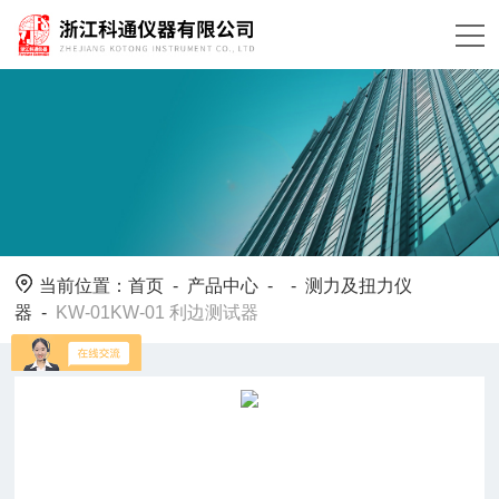
当前位置：
首页
-
产品中心
- -
测力及扭力仪
器
-
KW-01KW-01 利边测试器