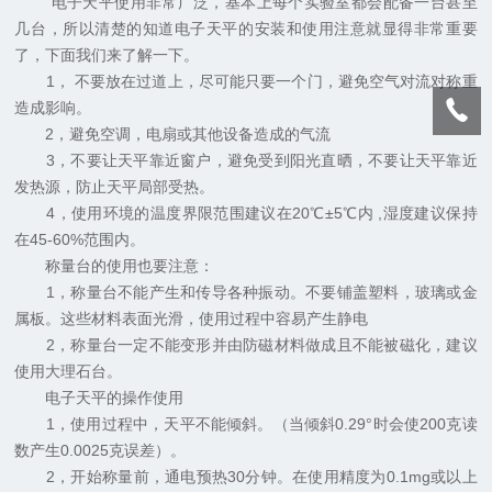
电子天平使用非常广泛，基本上每个实验室都会配备一台甚至
几台，所以清楚的知道电子天平的安装和使用注意就显得非常重要
了，下面我们来了解一下。
1， 不要放在过道上，尽可能只要一个门，避免空气对流对称重
造成影响。
2，避免空调，电扇或其他设备造成的气流
3，不要让天平靠近窗户，避免受到阳光直晒，不要让天平靠近
发热源，防止天平局部受热。
4，使用环境的温度界限范围建议在20℃±5℃内 ,湿度建议保持
在45-60%范围内。
称量台的使用也要注意：
1，称量台不能产生和传导各种振动。不要铺盖塑料，玻璃或金
属板。这些材料表面光滑，使用过程中容易产生静电
2，称量台一定不能变形并由防磁材料做成且不能被磁化，建议
使用大理石台。
电子天平的操作使用
1，使用过程中，天平不能倾斜。（当倾斜0.29°时会使200克读
数产生0.0025克误差）。
2，开始称量前，通电预热30分钟。在使用精度为0.1mg或以上