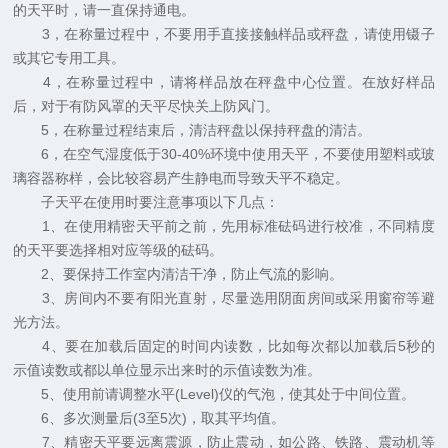
的天平时，请一直保持通电。
3，在称量过程中，不要用手直接接触样品或秤盘，请使用镊子
或其它专用工具。
4，在称量过程中，请将样品放在秤盘中心位置。在放好样品
后，对于有防风罩的天平尽快关上防风门。
5，在称量过程结束后，清洁秤盘以保持秤盘的清洁。
6，在空气湿度低于30-40%环境中使用天平，不要使用塑料或玻
璃容器称样，会比较容易产生静电而导致天平不稳定。
子天平在使用时要注意事项以下几点：
1、在使用精密天平前之前，先用标准砝码进行校准，不同精度
的天平要选择相对应等级的砝码。
2、要保持工作室内清洁干净，防止气流的影响。
3、房间内不要有阳光直射，尽量选用阴面房间或采用窗帘等避
光方法。
4、要在加载后固定的时间内读数，比如每次都以加载后5秒的
示值读数或都以单位显示出来时的示值读数为准。
5、使用前请调整水平(Level)仪的气泡，使其处于中间位置。
6、多次测量后(3至5次)，取其平均值。
7、精密天平要远离震源，防止震动，如公路、铁路、震动机等