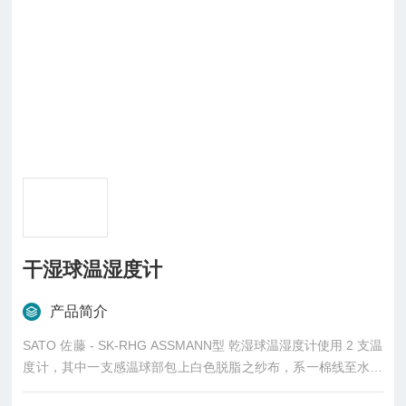
干湿球温湿度计
产品简介
SATO 佐藤 - SK-RHG ASSMANN型 乾湿球温湿度计使用 2 支温
度计，其中一支感温球部包上白色脱脂之纱布，系一棉线至水盂
中，水盂盛入蒸馏水，使水盂之蒸馏水经棉线至纱布处，浸湿感