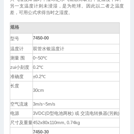
另一支温度计则未浸湿，是为乾球。因此以二者之温度
差，可用公式求得当时之湿度。
规格
7450-00
型号
温度计
双管水银温度计
测量 围
0~50℃
zui小刻度
0.2℃
准确度
±0.2℃
长度
30cm
空气流速
3m/s~5m/s
电源
3VDC(D型电池两枚) 或 交流电转换器(另购)
尺寸及重量
452x80x110mm, 0.74kg
7450-30