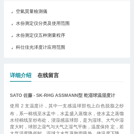
空氣質量檢測儀
水份测定仪分类及使用范围
水份测定仪五种测量程序
科仕佳光泽度计应用范围
详细介绍
在线留言
SATO 佐藤 - SK-RHG ASSMANN型 乾湿球温湿度计
使用 2 支温度计，其中一支感温球部包上白色脱脂之纱
布，系一棉线至水盂中，水盂盛入蒸馏水，使水盂之蒸馏
水经棉线至纱布处，浸湿感温球部，是为湿球。大气中湿
度大时，球部之湿气与大气之湿气平衡，温度保持 定，若
大气湿度降低时，湿球之水气蒸散而吸热，使温度下降。