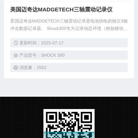
美国迈奇达MADGETECH三轴震动记录仪
美国迈奇达MADGETECH三轴震动记录是电池供电的独立3轴
冲击数据记录器。 Shock300专为记录动态环境（例如移动的
车辆，卡车，集装箱，轮船等）而设计。该设备在表征环境
更新时间：2025-07-17
（如精密电子产品的生产和装配线，IC制造，通信和计算机组
件）中也很有价值。这种紧凑，便携式，易于使用的设备可以
产品型号：SHOCK 300
测量和记录多达4,192,254个测量值。该存储介质是非易失性
固态存储器，即使电池电量耗尽也可提供大的数据安全性。
浏览量：2562