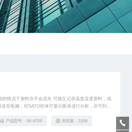
电池的情况下资料亦不会流失 可独立记录温度湿度资料，或
料送至电脑，经SATO软体可显示图表进行分析，亦可列印
Lotus 123等软体开开 设有温湿度zui高zui低警告灯号 更
择
产品型号：SK-8700
浏览量：2208