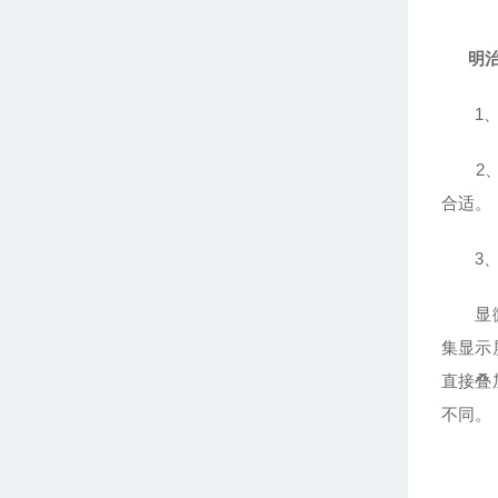
明
1、显
2、然
合适。
3、除
显微镜
集显示
直接叠
不同。