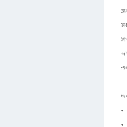
定期检
调整聚
润滑
当可动
传动部
特点
● 超
● 可