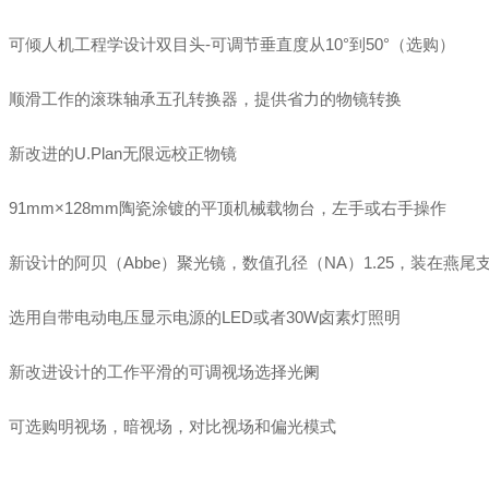
倾人机工程学设计双目头-可调节垂直度从10°到50°（选购）
滑工作的滚珠轴承五孔转换器，提供省力的物镜转换
改进的U.Plan无限远校正物镜
1mm×128mm陶瓷涂镀的平顶机械载物台，左手或右手操作
设计的阿贝（Abbe）聚光镜，数值孔径（NA）1.25，装在燕尾
用自带电动电压显示电源的LED或者30W卤素灯照明
改进设计的工作平滑的可调视场选择光阑
选购明视场，暗视场，对比视场和偏光模式