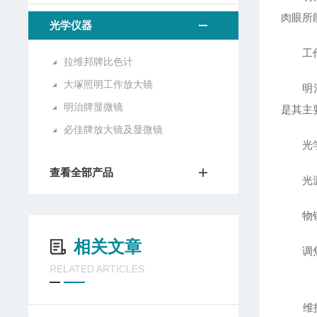
肉眼所
光学仪器
工作
拉维邦牌比色计
大塚照明工作放大镜
明治显
明治牌显微镜
是其主
必佳牌放大镜及显微镜
光学成
查看全部产品
光源与
物镜转
相关文章
调焦系
RELATED ARTICLES
维护