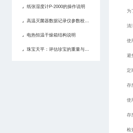
纸张湿度计P-2000的操作说明
为了确
高温灭菌器数据记录仪参数校准、数据存储与报表生成功能深度解析
清洁
电热恒温干燥箱结构说明
使用柔
珠宝天平：评估珍宝的重量与价值
避免使
定期清
存放
使用后
存放时
检查