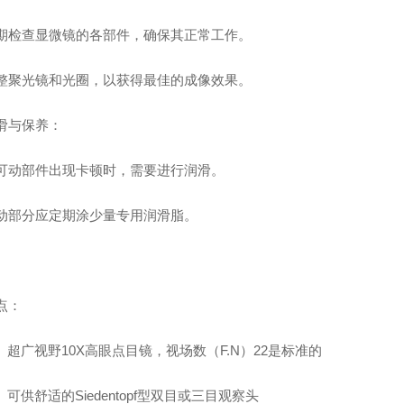
查显微镜的各部件，确保其正常工作。
光镜和光圈，以获得最佳的成像效果。
与保养：
部件出现卡顿时，需要进行润滑。
分应定期涂少量专用润滑脂。
：
广视野10X高眼点目镜，视场数（F.N）22是标准的
供舒适的Siedentopf型双目或三目观察头