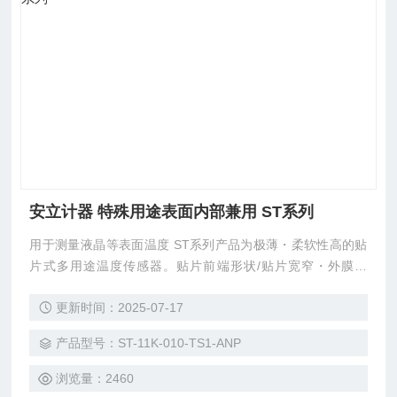
安立计器 特殊用途表面内部兼用 ST系列
用于测量液晶等表面温度 ST系列产品为极薄・柔软性高的贴
片式多用途温度传感器。贴片前端形状/贴片宽窄・外膜材
质・贴片长度等可自由选择，可以根据客户的用途进行选配。
更新时间：2025-07-17
产品型号：ST-11K-010-TS1-ANP
浏览量：2460