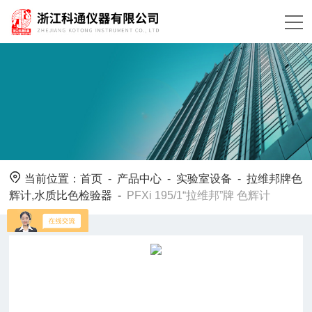
当前位置：
首页
-
产品中心
-
实验室设备
-
拉维邦牌色
辉计,水质比色检验器
-
PFXi 195/1“拉维邦”牌 色辉计