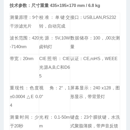
技术参数：
尺寸重量 435×195×170 mm / 6.8 kg
测量原理：
9
个
校准：单键交
接口：
USB,LAN,RS232
干涉滤光片
转，自动完成
波长范围：
420
光源：
5V,10W
数据储存：
100
，
,00
次测
-7140nm
卤钨灯
量
带宽：
20nm
CIE
照明：
CIE
认证：
CE,roHS
，
WEEE
光源
A,B,C
和
D6
5
重现性：色度
视
角：
2
°，
1
屏幕显示：
240 x128
，图
±
0.0004
△
E 0.
0
°
形显示，带背景灯
4
测量时间：少
光程：
0.1-50m
键盘：
23
个膜状键，水洗
于
20
秒
m
式聚脂薄膜，带声音反馈