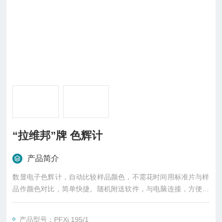
“拉维邦”牌 色辉计
产品简介
数显电子色辉计，自动比较样品颜色，不需花时间用标准片与样
品作颜色对比，简单快捷。随机附送软件，与电脑连接，方便数
据处理。亦附送 RCMsi 套装。可做远程仪表校正。
产品型号：PFXi 195/1