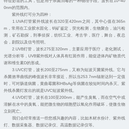
特征必需的工具，也是用于杀菌消毒的一种物理手段。波长在10~40
0nm的范围内。
紫外线灯可分为四种：
1.UVA灯管紫外线波长在320至420nm之间，其中心值在365n
m，常用在工业胶水固化，钨矿鉴定，荧光检测，生物聚合，油污检
测，矿石勘探，刑事侦探，纺织工业、考古学，医疗，舞台，夜总
会，剧院以及信号照明。
2.UVB灯管，波长275至320nm，主要应用于医疗，老化测试，
光谱分析等，UVB紫外线对人体具有红斑作用，能促进体内矿物质代
谢和维生素D的形成。
3.UVC灯管，波长200至275nm，又称为短波灭菌紫外线。它与
杀菌效率曲线的峰值波长非常接近，所以当253.7nm辐射达到一定值
时，可对肠道病菌，黄曲霉菌和HBsAg等病菌在较短时间内杀灭。紫
外线杀菌灯发出的就是UVC短波紫外线。
4.UVD灯管，波长在100至200nm，能产生臭氧，而在空气中或
溶解在水中的臭氧，能把微生物的细胞壁以氧化作用破坏，使微生物
立刻死亡。
我们会经常推送一些您感兴趣的内容，比如木材水份计、紫外线
灯、数据采集器、数据记录仪、高温数据记录仪等。