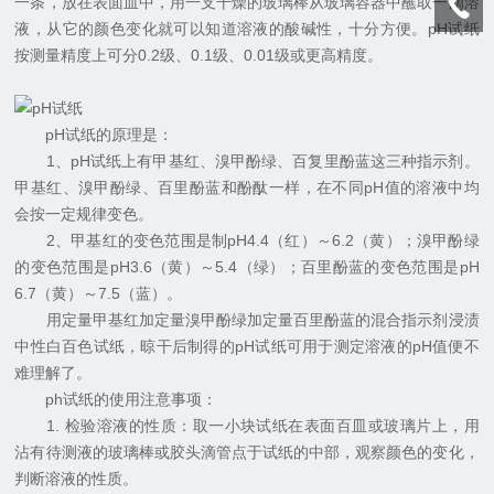
一条，放在表面皿中，用一支干燥的玻璃棒从玻璃容器中蘸取一滴溶
液，从它的颜色变化就可以知道溶液的酸碱性，十分方便。pH试纸
按测量精度上可分0.2级、0.1级、0.01级或更高精度。
pH试纸的原理是：
1、pH试纸上有甲基红、溴甲酚绿、百复里酚蓝这三种指示剂。
甲基红、溴甲酚绿、百里酚蓝和酚酞一样，在不同pH值的溶液中均
会按一定规律变色。
2、甲基红的变色范围是制pH4.4（红）～6.2（黄）；溴甲酚绿
的变色范围是pH3.6（黄）～5.4（绿）；百里酚蓝的变色范围是pH
6.7（黄）～7.5（蓝）。
用定量甲基红加定量溴甲酚绿加定量百里酚蓝的混合指示剂浸渍
中性白百色试纸，晾干后制得的pH试纸可用于测定溶液的pH值便不
难理解了。
ph试纸的使用注意事项：
1. 检验溶液的性质：取一小块试纸在表面百皿或玻璃片上，用
沾有待测液的玻璃棒或胶头滴管点于试纸的中部，观察颜色的变化，
判断溶液的性质。