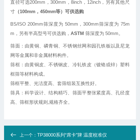
直径可选200mm，300mm，8inch，12inch，另有其他尺
寸
（100mm，450mm等）可供选购
BS/ISO 200mm筛深度为 50mm，300mm筛深度为 75m
m，另有半高型号可供选购，
ASTM
筛深度为 50mm。
筛面：由黄铜、磷青铜、不锈钢丝网和园孔铁板以及尼龙
网等金属和非金属材料构件。
筛框：由黄铜皮、不锈钢皮、冷轧铁皮
（
镀铬或锌
）
塑料
框筛等材料构成。
筛框平整、光洁度高、套筛组装互换性好。
筛具：科学设计、结构精巧、筛面平整张紧度高、孔径度
高、筛框形状规则,规格齐全。
TP38000系列“席卡”牌 温度校准仪
上一个：