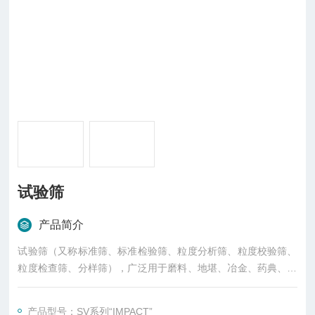
试验筛
产品简介
试验筛（又称标准筛、标准检验筛、粒度分析筛、粒度校验筛、
粒度检查筛、分样筛），广泛用于磨料、地堪、冶金、药典、化
工建材等行业颗粒物料的精确筛分和粒度检测。
产品型号：SV系列“IMPACT”