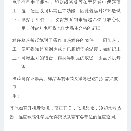
电子
有些电子组件，印刷线路板等如于运输中偶遇高
工
温，便足以损坏其正常功能，因此装运时将热敏试
业：
纸贴于组件上，收货方看到未曾超温便可放心使
用，付货方也可将此作为品质合格的证据
程序
将热敏试纸附于需作加热程序的物件上一同加热，
工
便可得知是否到达或是已超所需的温度，如纺织上
业：
可熔里衬的结合，鞋类等制品的胶缝，漆品的烘烤
等
医药
可保证器具、样品等的杀菌及消毒已达到所需温度
卫
生：
其他如直升机发动机，高压开关，飞机黑盒，冷却水散热
器，温度敏感化学品储存架以及赛车各部位的温度监测。