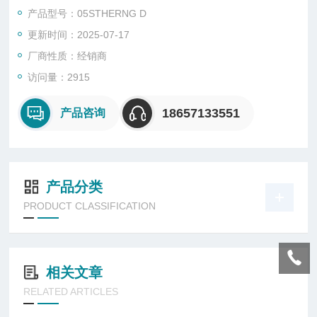
低，亦不会再回复到原来的颜色，如此便可以知道物体曾经经历
产品型号：05STHERNG D
过的高温度，不须长时间在旁监视就可以知道是否有超温现象，
更新时间：2025-07-17
或利用该试纸作为品质合格的有力证据。多种款式可供选择则。
厂商性质：经销商
访问量：2915
18657133551
产品咨询
产品分类
PRODUCT CLASSIFICATION
相关文章
RELATED ARTICLES