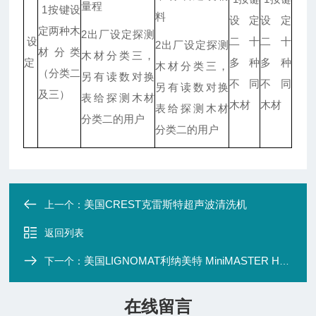
量程
1按键设
料
设定
设定
定两种木
2出厂设定探测
设
二十
二十
2出厂设定探测
材分类
木材分类三，
定
多种
多种
木材分类三，
（分类二
另有读数对换
不同
不同
另有读数对换
及三）
表给探测木材
木材
木材
表给探测木材
分类二的用户
分类二的用户
美国CREST克雷斯特超声波清洗机
上一个：
返回列表
美国LIGNOMAT利纳美特 MiniMASTER HT木材湿度计价格
下一个：
在线留言