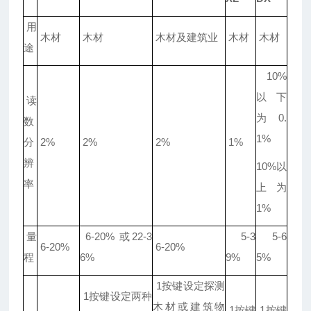
用
木材
木材
木材及建筑业
木材
木材
途
10%
以下
读
为0.
数
1%
分
2%
2%
2%
1%
辨
10%以
率
上为
1%
量
6-20% 或22-3
5-3
5-6
6-20%
6-20%
程
6%
9%
5%
1按键设定探测
1按键设定两种
木材或建筑物
1按键
1按键