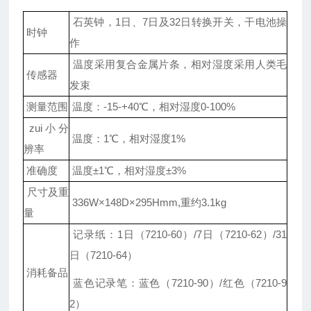
石英钟，1日、7日及32日转换开关，干电池操
时钟
作
温度采用复合金属片条，相对湿度采用人类毛
传感器
发束
测量范围
温度：-15-+40℃，相对湿度0-100%
zui小分
温度：1℃，相对湿度1%
辨率
准确度
温度±1℃，相对湿度±3%
尺寸及重
336W×148D×295Hmm,重约3.1kg
量
记录纸：1日（7210-60）/7日（7210-62）/31
日（7210-64）
消耗备品
蓝色记录笔：蓝色（7210-90）/红色（7210-9
2）