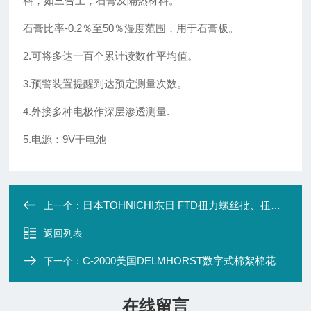
料，如三合土，石膏及隔热材料。
石膏比率-0.2％至50％湿度范围，用于石膏板。
2.可将多达一百个累计读数作平均值。
3.预警装置提醒到达预定测量次数。
4.外接多种电极作深层渗透测量.
5.电源：9V干电池
日本TOHNICHI东日 FTD扭力螺丝批、扭力扳手
上一个：
返回列表
C-2000美国DELMHORST数字式棉絮棉花水份计C-2000
下一个：
在线留言