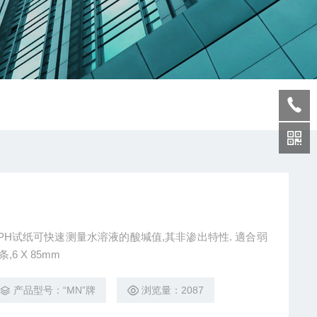
or PaperPH试纸可快速测量水溶液的酸堿值,其非渗出特性. 適合弱
6 X 85mm
产品型号：“MN”牌
浏览量：2087