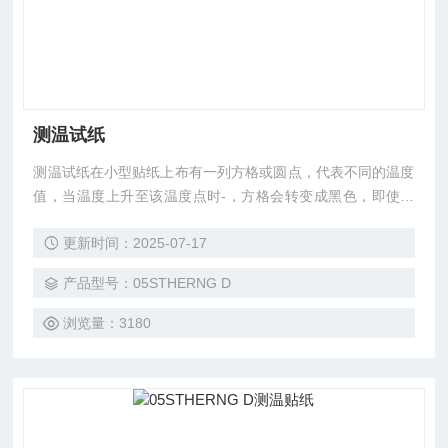
测温试纸
测温试纸在小型贴纸上布有一列方格或圆点，代表不同的温度
值，当温度上升至该温度点时-，方格会转变成黑色，即使随
后温度降低，亦不会再回复到原来的颜色，如此便可以知道物
更新时间：2025-07-17
体曾经经历过的高温度，不须长时间在旁监视就可以知道是否
有超温现象，或利用该试纸作为品质合格的有力证据。多种款
产品型号：05STHERNG D
式可供选择则。
浏览量：3180