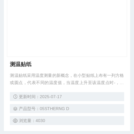
测温贴纸
测温贴纸采用温度测量的新概念，在小型贴纸上布有一列方格
或圆点，代表不同的温度值，当温度上升至该温度点时-，方
格会转变成黑色，即使随后温度降低，亦不会再回复到原来的
更新时间：2025-07-17
颜色，如此便可以知道物体曾经经历过的高温度，不须长时间
在旁监视就可以知道是否有超温现象，或利用该试纸作为品质
产品型号：05STHERNG D
合格的有力证据。多种款式可供选择则。
浏览量：4030