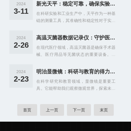
些领域面临的挑战。近年来，随着技术的不
是时间等关键参数，都能被精确记录并保存
新光天平：稳定可靠，确保实验数据准确性
2024
断进步，高温灭菌器数据记录仪的应用越来
下来。通过数据分析，我们可以清楚地了解
3-11
在科研实验和工业生产中，天平作为一种基
越广泛，为灭菌效果的精准监测和记录提供
到灭菌过程中的每一个细节，从而判断灭菌
础的测量工具，其准确性和稳定性对于实验
了有力支持。高温灭菌器数据记录仪是一种
是否达到预期效果。有了数据记录仪，我们
数据的可靠性至关重要。新光天平凭借其稳
能够实时记录灭菌过程中温度、压力等关键
不再需要依赖传统的、可能存...
定可靠的性能，成为了众多实验室和工业领
参数的智能设备。通过将这些数据精确记录
高温灭菌器数据记录仪：守护医疗安全的关键
2024
域的宠。稳定性：新光天平在设计上充分考
并保存，可以为后续的质量控制和效果评估
2-26
在现代医疗领域，高温灭菌器是确保手术器
虑了结构的稳定性和耐用性。它采用优质的
提供可靠的依据。数据记录仪的应用，使得
械、医疗用品等无菌状态的重要设备。然
材料和先进的制造工艺，确保了在长时间使
灭菌过程的监控不再仅仅依赖于人工观察和
而，灭菌过程的质量控制至关重要，这时，
用过程中，天平的性能始终如一，不会因为
记录，大大提高了灭菌效果...
高温灭菌器数据记录仪便成为了守护医疗安
材料的疲劳或结构的变形而影响测量准确
明治显微镜：科研与教育的得力助手
2024
全的关键。一、工作原理高温灭菌器数据记
性。此外，新光天平还配备了先进的温度控
2-23
在科学研究和教育领域，显微镜是重要工
录仪通过内置的传感器和记录系统，实时监
制系统，能够自动调整内部温度，避免因外
具。它能帮助我们观察微观世界，探索未知
测灭菌器内的温度、压力和时间等关键参
界温度变化对测量结果产生干扰。可靠性：
的奥秘。明治显微镜凭借其优的性能和精准
数。在灭菌过程中，这些参数的变化会直接
新光天平在出厂前经过了严格...
度，成为科研与教育的得力助手。一、优势
影响灭菌效果。数据记录仪能够将这些参数
高分辨率：采用先进的成像技术，具有高分
首页
上一页
下一页
末页
的变化详细记录下来，为后续的质量分析提
辨率，能够清晰呈现样品的细节，为科研人
供准确的数据支持。二、确保医疗安全的重
员和教育工作者提供准确的观察结果。稳定
要性医疗安全是关系到患者生命健康的大
性强：该显微镜在长时间观察过程中表现出