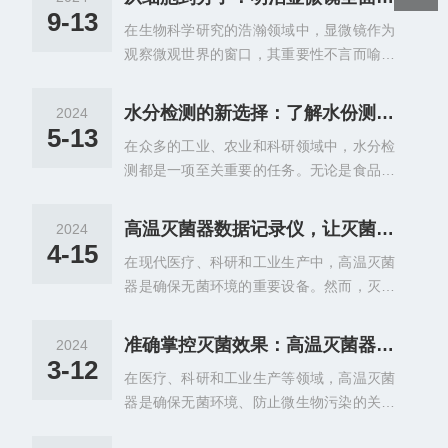
成为纸张质量控制的重要手段。现代纸张水
9-13
在生物科学研究的浩瀚领域中，显微镜作为
份计技术基于先进的传感技术和数字化测量
观察微观世界的窗口，其重要性不言而喻。
原理，能够实现对纸张水分含量的快速、准
随着科学技术的飞速发展，显微镜技术也在
确测量。这些仪器通常采用高周波原理或热
不断进步，其中明治显微镜以其优的性能和
解干燥法，通过测量纸张中水分的电导率或
水分检测的新选择：了解水份测定仪的特点与优势
2024
全面的升级，成为了生物研究领域中的重要
烘干过程中的质量变化，来计算纸张的水分
5-13
在众多的工业、农业和科研领域中，水分检
工具。明治显微镜，以其光学设计和先进的
含量。相比传统的烘箱干燥法，现代纸张水
测都是一项至关重要的任务。无论是食品、
制造技术，在生物研究领域中赢得了广泛的
份计具有测量速度快、操作简便、精度高等
药品的安全性，还是土壤、材料的性质分
赞誉。从最初的简单光学显微镜到如今的高
优点。在纸张生产过程中，水...
析，水分的含量都扮演着*的角色。随着科技
精度、多功能显微镜，明治显微镜的每一次
高温灭菌器数据记录仪，让灭菌效果有据可查
2024
的不断进步，水份测定仪作为一种高效、精
升级都标志着生物研究工具的一次重大飞
4-15
在现代医疗、科研和工业生产中，高温灭菌
准的水分检测工具，逐渐受到人们的青睐。
跃。在细胞研究方面，明治显微镜提供了清
器是确保无菌环境的重要设备。然而，灭菌
本文将带您了解水份测定仪的特点与优势。
晰度和分辨率。通过其高倍镜的精细调节，
效果的确认与追踪，一直是困扰人们的问
一、特点高效性：采用先进的传感器技术和
研究人员可以清晰地观察到细...
题。随着技术的不断进步，高温灭菌器数据
数据处理系统，能够在短时间内快速完成水
准确掌控灭菌效果：高温灭菌器数据记录仪的应用与价值
2024
记录仪的出现，为灭菌效果的监测提供了有
分含量的测量。与传统的烘干法相比，水份
3-12
在医疗、科研和工业生产等领域，高温灭菌
力的工具，让灭菌过程有据可查。这款数据
测定仪大大提高了检测效率。精准性：具有j
器是确保无菌环境、防止微生物污染的关键
记录仪的作用，在于实时记录高温灭菌器的
i高的测量精度，能够准确反映待测样品中的
设备。然而，灭菌效果的准确掌控一直是这
工作状态与灭菌数据。无论是温度、压力还
水分含量。这对于需要...