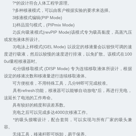
?*的设计符合人体工程学原理。
?多种移液模式，可以由客户根据实验的要求来选择。
3移液模式编辑(PIP Mode)
1)样品混匀模式，(PIPmix Mode)
2)反向吸液模式(revPIP Mode)该模式专为吸高黏度，高蒸汽压
或发泡液体所设计。
3)电泳上样模式(GEL Mode) 以设定的移液量会以较快可调的速
度进行吸液，然后以较慢的速度进行排液，以免扩散。该模式在100
0ul量程移液器时。
4)分级移取模式 (DISP Mode) 专为连续移取液体所设计，根据
设定的移液次数和移液量进行连续移取液体。
可方便校准，不用特殊工具，几分钟即可完成校准。
具有refresh功能，移液器可以能够自动放电*后，再进行充电，
这延长了电池的工作寿命。
具有较好的精度和误差系数。
充电之后可以完成多达4000次移液工作。
*的吸头接嘴设计，配合套筒，可以实现与所有厂家的吸头兼
容。
无须工具，移液杆即可拆卸，易于保养。