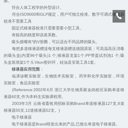
菌。
符合人体工程学的外型设计。
符合ISO9000和GLP规定，用户可独立校准。数字可调式移液器
校准不需要工具
固定式移液器校准只需要需要小型工具。
有较高的精度和误差系数。
吸头接嘴有*的V形圈，可以适合不同品牌的吸头。
每把多道移液器赠送每支移液器赠送德国原装：可高温高压消毒
的吸头盒(内置96个吸头)1 个;移液器支架1个;PP带盖试剂池1 个;吸
头盒装填架1个;5.Viton密封环，硅油及安装工具1套。
移液器应用范围
：
临床诊断实验室，生物技术实验室， 药学和化学实验室，环境
实验室，食品实验室
(Reference:2002年6月 浙江大学生物系紫金岗校区采购单道移
液器60支,作为本科生实验课程用。
2003年3月 云南省畜牧局招标采购Brand单道移液器127支,8道
移液器55支,12道移液器52支。)
电子移液器
电子移液器是Brand研发出来的产品,已推出单道电子移液器。