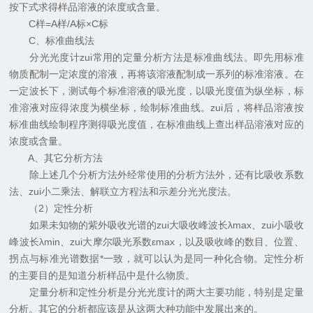
按下式求得样品溶液的浓度或含量。
C样=A样/A标×C标
C、标准曲线法
分光光度计zui常用的定量分析方法是标准曲线法。即先用标准
物质配制一定浓度的溶液，再将该溶液配制成一系列的标准溶液。在
一定波长下，测试每个标准溶液的吸光度，以吸光度值为纵坐标，标
准溶液对应得浓度为横坐标，绘制标准曲线。zui后，将样品溶液按
标准曲线绘制程序测得吸光度值，在标准曲线上查出样品溶液对应的
浓度或含量。
A、其它分析方法
除上述几个分析方法外经常使用的分析方法外，还有比吸收系数
法、zui小二乘法、解联立方程法和示差分光光度法。
（2）定性分析
如果未知物的紫外吸收光谱的zui大吸收峰波长λmax、zui小吸收
峰波长λmin、zui大摩尔吸光系数εmax，以及吸收峰的数目、位置、
拐点与标准光谱数据*一致，就可以认为是同一种化合物。定性分析
的主要目的是知道分析样品中是什么物质。
定量分析和定性分析是分光光度计的两大主要功能，特别是定量
分析。其它的分析都应该是从这两大种功能中发展出来的。