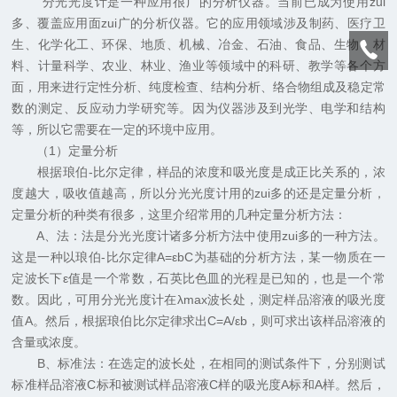
分光光度计是一种应用很广的分析仪器。当前已成为使用zui
多、覆盖应用面zui广的分析仪器。它的应用领域涉及制药、医疗卫
生、化学化工、环保、地质、机械、冶金、石油、食品、生物、材
料、计量科学、农业、林业、渔业等领域中的科研、教学等各个方
面，用来进行定性分析、纯度检查、结构分析、络合物组成及稳定常
数的测定、反应动力学研究等。因为仪器涉及到光学、电学和结构
等，所以它需要在一定的环境中应用。
（1）定量分析
根据琅伯-比尔定律，样品的浓度和吸光度是成正比关系的，浓
度越大，吸收值越高，所以分光光度计用的zui多的还是定量分析，
定量分析的种类有很多，这里介绍常用的几种定量分析方法：
A、法：法是分光光度计诸多分析方法中使用zui多的一种方法。
这是一种以琅伯-比尔定律A=εbC为基础的分析方法，某一物质在一
定波长下ε值是一个常数，石英比色皿的光程是已知的，也是一个常
数。因此，可用分光光度计在λmax波长处，测定样品溶液的吸光度
值A。然后，根据琅伯比尔定律求出C=A/εb，则可求出该样品溶液的
含量或浓度。
B、标准法：在选定的波长处，在相同的测试条件下，分别测试
标准样品溶液C标和被测试样品溶液C样的吸光度A标和A样。然后，