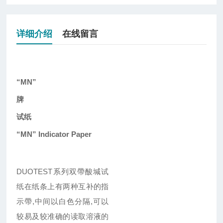
详细介绍
在线留言
“MN”
牌
试纸
“MN” Indicator Paper
DUOTEST
系列双帶酸堿试
纸在纸条上有两种互补的指
示帶
,
中间以白色分隔
,
可以
较易及较准确的读取溶液的