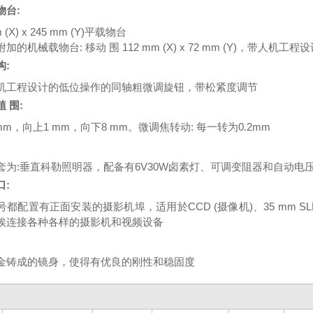
物台:
m (X) x 245 mm (Y)平载物台
加的机械载物台: 移动 围 112 mm (X) x 72 mm (Y)，带人
构:
机工程设计的低位操作的同轴粗微调旋钮，带松紧度调节
 围:
mm，向上1 mm，向下8 mm。微调焦转动: 每一转为0.2mm
套为:垂直科勒照明器，配备有6V30W卤素灯、可调变阻器和自动电
口:
号都配置有正面安装的摄影机埠，适用於CCD (摄像机)、35 mm S
俟连接各种各样的摄影机和视频设备
金铸成的镜身，使得有优良的刚性和稳固度