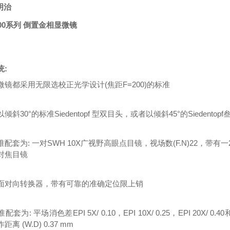
 明治
 7000系列 倒置金相显微镜
统:
微镜都采用无限选校正光学设计(焦距F=200)的标准
倾斜30°的标准Siedentopf 型双目头，或者以倾斜45°的Siedento
配套为: 一对SWH 10X广视野高眼点目镜，视场数(F.N)22，带有一2
-F对焦目镜
面对向转换器，带有可靠的准确定位限上销
套为: 平场消色差EPI 5X/ 0.10，EPI 10X/ 0.25，EPI 20X/ 0.40
离 (W.D) 0.37 mm