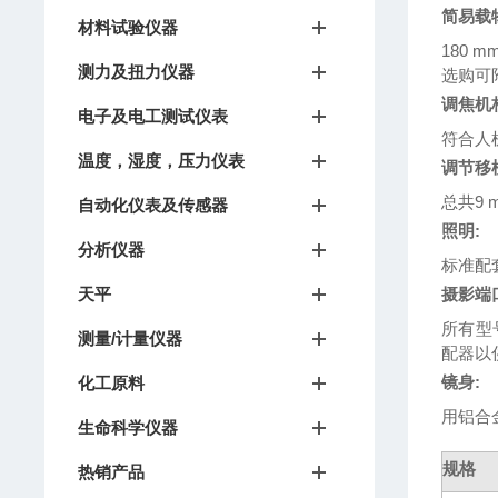
简易载
材料试验仪器
180 m
测力及扭力仪器
选购可附
调焦机
电子及电工测试仪表
符合人
温度，湿度，压力仪表
调节移植
总共9 
自动化仪表及传感器
照明:
分析仪器
标准配
天平
摄影端
所有型
测量/计量仪器
配器以
镜身:
化工原料
用铝合
生命科学仪器
规格
热销产品