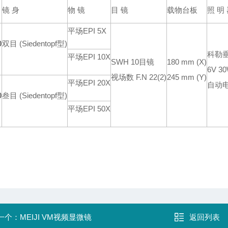
镜 身
物 镜
目 镜
载物台板
照 明
平场EPI 5X
0
双目 (Siedentopf型)
科勒
平场EPI 10X
SWH 10目镜
180 mm (X)
6V 
视场数 F.N 22(2)
245 mm (Y)
平场EPI 20X
自动
0
叁目 (Siedentopf型)
平场EPI 50X
一个：
MEIJI VM视频显微镜
返回列表