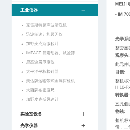
MEIJI
工业仪器
- IM
克雷斯特超声波清洗机
迅波转速计和频闪仪
光学系
加野麦克斯微粒计
整套显
IMPACT 筛震动器、试验筛
观察头:
易高涂层厚度仪
此元件以
太平洋平板检针器
目镜:
美达牌运输带式金属探检机
整机标准
H 10
大西牌布密度尺
转换器:
加野麦克斯风速计
五孔侧
物镜:
实验室设备
整机标准配
光学仪器
镜，工作距