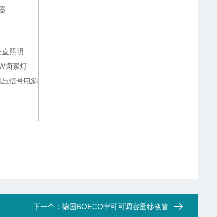
 器
垂直照明
30W卤素灯
电压信号电源
下一个：
德国BOECO孛可可调容量移液管