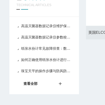
TECHNICAL ARTICLES
高温灭菌器数据记录仪维护保养，探头校准电池更换数据备份日常养护方法
高温灭菌器数据记录仪参数校准、数据存储与报表生成功能深度解析
纸张水份计常见故障排查：数据不稳、开机异常、探头损坏解决方法
如何正确使用纸张水份计进行纸张含水量测定
珠宝天平的操作步骤与防风防震注意事项
查看全部