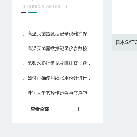
TECHNICAL ARTICLES
高温灭菌器数据记录仪维护保养，探头校准电池更换数据备份日常养护方法
高温灭菌器数据记录仪参数校准、数据存储与报表生成功能深度解析
纸张水份计常见故障排查：数据不稳、开机异常、探头损坏解决方法
如何正确使用纸张水份计进行纸张含水量测定
珠宝天平的操作步骤与防风防震注意事项
查看全部