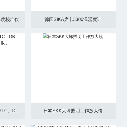
0温度校准仪
德国SIKA席卡3300温湿度计
日本TOHNICHI东日 FTD、STC、DB、QL、CEM2型扭力螺丝批、扭力扳手
日本SKK大塚照明工作放大镜