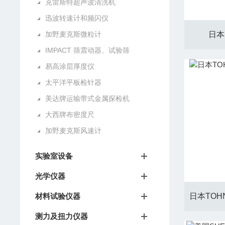
克雷斯特超声波清洗机
迅波转速计和频闪仪
加野麦克斯微粒计
日本
IMPACT 筛震动器、试验筛
易高涂层厚度仪
太平洋平板检针器
美达牌运输带式金属探检机
大西牌布密度尺
加野麦克斯风速计
实验室设备
光学仪器
材料试验仪器
测力及扭力仪器